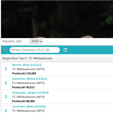
Aktuelles Jahr:
Single-Race Top 5 - TC Willebadessen
Sprock, Boris (LK11,1)
1
TC Willebadessen (WTV)
Punktzahl 133,083
Jochheim, Melina (LK16,6)
2
TC Willebadessen (WTV)
Punktzahl 95,513
Schwanitz, Jürgen (LK22,4)
3
TC Willebadessen (WTV)
Punktzahl 86,969
Jochheim, Mirko (LK14,9)
4
TC Willebadessen (WTV)