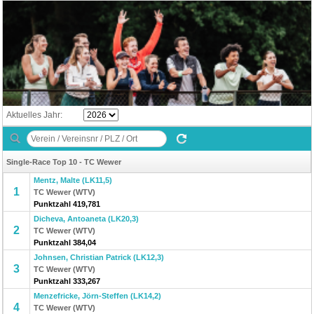
Aktuelles Jahr:
Single-Race Top 10 - TC Wewer
Mentz, Malte (LK11,5)
1
TC Wewer (WTV)
Punktzahl 419,781
Dicheva, Antoaneta (LK20,3)
2
TC Wewer (WTV)
Punktzahl 384,04
Johnsen, Christian Patrick (LK12,3)
3
TC Wewer (WTV)
Punktzahl 333,267
Menzefricke, Jörn-Steffen (LK14,2)
4
TC Wewer (WTV)