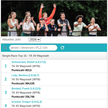
Aktuelles Jahr:
Single-Race Top 15 - TA SV Magstadt
Schmücker, Detlef (LK17,0)
1
TA SV Magstadt (WTB)
Punktzahl 403,5
Leip, Bettina (LK18,7)
2
TA SV Magstadt (WTB)
Punktzahl 384,535
Brobeil, Frank (LK13,5)
3
TA SV Magstadt (WTB)
Punktzahl 336,746
Grottel, Gregor (LK11,3)
4
TA SV Magstadt (WTB)