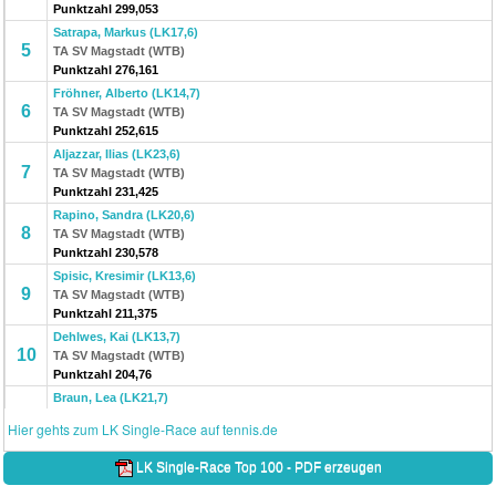
Punktzahl 299,053
Satrapa, Markus (LK17,6)
5
TA SV Magstadt (WTB)
Punktzahl 276,161
Fröhner, Alberto (LK14,7)
6
TA SV Magstadt (WTB)
Punktzahl 252,615
Aljazzar, Ilias (LK23,6)
7
TA SV Magstadt (WTB)
Punktzahl 231,425
Rapino, Sandra (LK20,6)
8
TA SV Magstadt (WTB)
Punktzahl 230,578
Spisic, Kresimir (LK13,6)
9
TA SV Magstadt (WTB)
Punktzahl 211,375
Dehlwes, Kai (LK13,7)
10
TA SV Magstadt (WTB)
Punktzahl 204,76
Braun, Lea (LK21,7)
11
TA SV Magstadt (WTB)
Hier gehts zum LK Single-Race auf tennis.de
Punktzahl 172,5
Kohler, Fabian (LK9,8)
LK Single-Race Top 100 - PDF erzeugen
12
TA SV Magstadt (WTB)