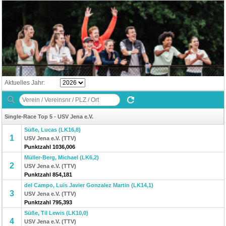
Aktuelles Jahr:
Single-Race Top 5 - USV Jena e.V.
Süße, Lucas (LK16,8)
1
USV Jena e.V. (TTV)
Punktzahl 1036,006
Müller-Berg, Michael (LK6,2)
2
USV Jena e.V. (TTV)
Punktzahl 854,181
del Campo, Luis Javier Gonzalez Martin (LK14,1)
3
USV Jena e.V. (TTV)
Punktzahl 795,393
Süße, Til Lewis (LK10,0)
4
USV Jena e.V. (TTV)