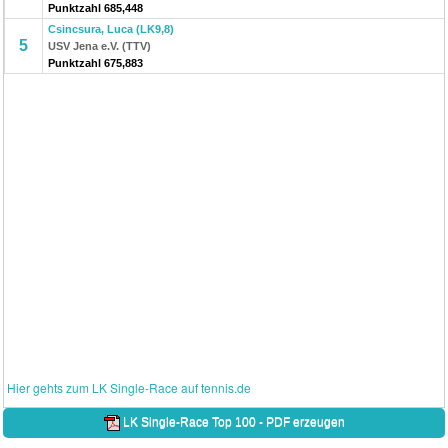
Punktzahl 685,448
Csincsura, Luca (LK9,8)
5
USV Jena e.V. (TTV)
Punktzahl 675,883
Hier gehts zum LK Single-Race auf tennis.de
LK Single-Race Top 100 - PDF erzeugen