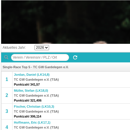
Aktuelles Jahr:
Single-Race Top 5 - TC GW Gardelegen e.V.
Jordan, Daniel (LK14,8)
1
TC GW Gardelegen e.V. (TSA)
Punktzahl 341,57
Müller, Stefan (LK18,0)
2
TC GW Gardelegen e.V. (TSA)
Punktzahl 321,406
Fischer, Christian (LK10,3)
3
TC GW Gardelegen e.V. (TSA)
Punktzahl 306,114
Hoffmann, Eric (LK17,1)
4
TC GW Gardelegen e.V. (TSA)