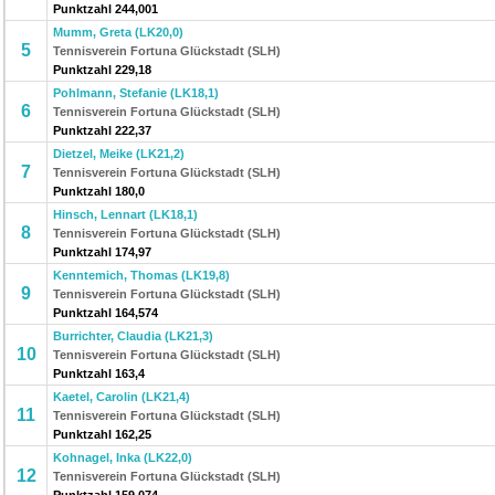
Punktzahl 244,001
Mumm, Greta (LK20,0)
5
Tennisverein Fortuna Glückstadt (SLH)
Punktzahl 229,18
Pohlmann, Stefanie (LK18,1)
6
Tennisverein Fortuna Glückstadt (SLH)
Punktzahl 222,37
Dietzel, Meike (LK21,2)
7
Tennisverein Fortuna Glückstadt (SLH)
Punktzahl 180,0
Hinsch, Lennart (LK18,1)
8
Tennisverein Fortuna Glückstadt (SLH)
Punktzahl 174,97
Kenntemich, Thomas (LK19,8)
9
Tennisverein Fortuna Glückstadt (SLH)
Punktzahl 164,574
Burrichter, Claudia (LK21,3)
10
Tennisverein Fortuna Glückstadt (SLH)
Punktzahl 163,4
Kaetel, Carolin (LK21,4)
11
Tennisverein Fortuna Glückstadt (SLH)
Punktzahl 162,25
Kohnagel, Inka (LK22,0)
12
Tennisverein Fortuna Glückstadt (SLH)