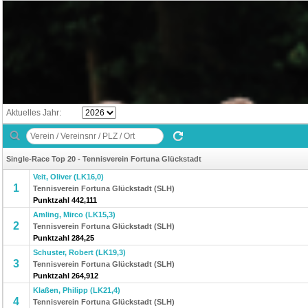
Aktuelles Jahr:
Single-Race Top 20 - Tennisverein Fortuna Glückstadt
Veit, Oliver (LK16,0)
1
Tennisverein Fortuna Glückstadt (SLH)
Punktzahl 442,111
Amling, Mirco (LK15,3)
2
Tennisverein Fortuna Glückstadt (SLH)
Punktzahl 284,25
Schuster, Robert (LK19,3)
3
Tennisverein Fortuna Glückstadt (SLH)
Punktzahl 264,912
Klaßen, Philipp (LK21,4)
4
Tennisverein Fortuna Glückstadt (SLH)