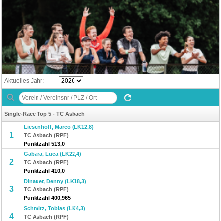
Aktuelles Jahr:
Single-Race Top 5 - TC Asbach
Liesenhoff, Marco (LK12,8)
1
TC Asbach (RPF)
Punktzahl 513,0
Gabara, Luca (LK22,4)
2
TC Asbach (RPF)
Punktzahl 410,0
Dinauer, Denny (LK18,3)
3
TC Asbach (RPF)
Punktzahl 400,965
Schmitz, Tobias (LK4,3)
4
TC Asbach (RPF)