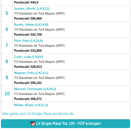
Punktzahl 440,9
Justen, Moritz (LK21,1)
5
TV Kleeblatt im TuS Mayen (RPF)
Punktzahl 395,966
Rueth, Volker (LK14,9)
6
TV Kleeblatt im TuS Mayen (RPF)
Punktzahl 342,759
Pink, Paul (LK15,6)
7
TV Kleeblatt im TuS Mayen (RPF)
Punktzahl 333,855
Culic, Luka (LK8,0)
8
TV Kleeblatt im TuS Mayen (RPF)
Punktzahl 328,913
Wagner, Felix (LK13,1)
9
TV Kleeblatt im TuS Mayen (RPF)
Punktzahl 309,161
Münzel, Christoph (LK19,2)
10
TV Kleeblatt im TuS Mayen (RPF)
Punktzahl 306,571
Müller, Niclas (LK21,3)
11
TV Kleeblatt im TuS Mayen (RPF)
Hier gehts zum LK Single-Race auf tennis.de
Punktzahl 298,91
Rausch, Günther (LK3,5)
LK Single-Race Top 100 - PDF erzeugen
12
TV Kleeblatt im TuS Mayen (RPF)