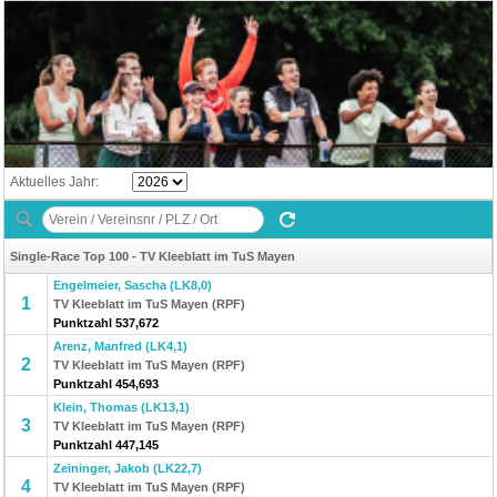
Aktuelles Jahr:
Single-Race Top 100 - TV Kleeblatt im TuS Mayen
Engelmeier, Sascha (LK8,0)
1
TV Kleeblatt im TuS Mayen (RPF)
Punktzahl 537,672
Arenz, Manfred (LK4,1)
2
TV Kleeblatt im TuS Mayen (RPF)
Punktzahl 454,693
Klein, Thomas (LK13,1)
3
TV Kleeblatt im TuS Mayen (RPF)
Punktzahl 447,145
Zeininger, Jakob (LK22,7)
4
TV Kleeblatt im TuS Mayen (RPF)