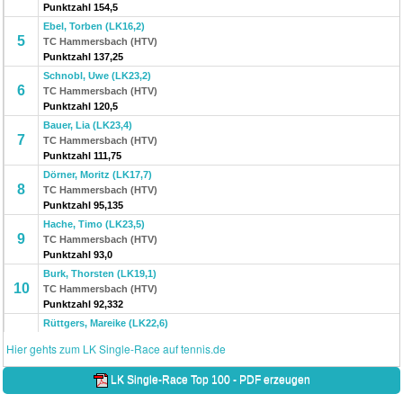
Punktzahl 154,5
Ebel, Torben (LK16,2)
5
TC Hammersbach (HTV)
Punktzahl 137,25
Schnobl, Uwe (LK23,2)
6
TC Hammersbach (HTV)
Punktzahl 120,5
Bauer, Lia (LK23,4)
7
TC Hammersbach (HTV)
Punktzahl 111,75
Dörner, Moritz (LK17,7)
8
TC Hammersbach (HTV)
Punktzahl 95,135
Hache, Timo (LK23,5)
9
TC Hammersbach (HTV)
Punktzahl 93,0
Burk, Thorsten (LK19,1)
10
TC Hammersbach (HTV)
Punktzahl 92,332
Rüttgers, Mareike (LK22,6)
11
TC Hammersbach (HTV)
Hier gehts zum LK Single-Race auf tennis.de
Punktzahl 88,0
Bauer, Jons (LK19,6)
LK Single-Race Top 100 - PDF erzeugen
12
TC Hammersbach (HTV)