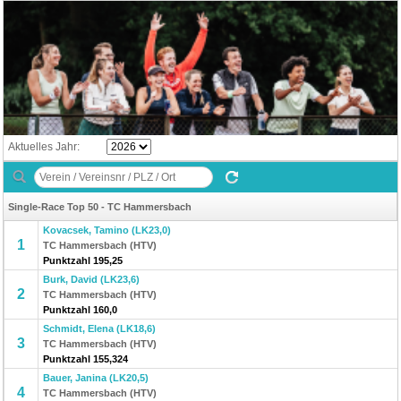
Aktuelles Jahr:
Single-Race Top 50 - TC Hammersbach
Kovacsek, Tamino (LK23,0)
1
TC Hammersbach (HTV)
Punktzahl 195,25
Burk, David (LK23,6)
2
TC Hammersbach (HTV)
Punktzahl 160,0
Schmidt, Elena (LK18,6)
3
TC Hammersbach (HTV)
Punktzahl 155,324
Bauer, Janina (LK20,5)
4
TC Hammersbach (HTV)