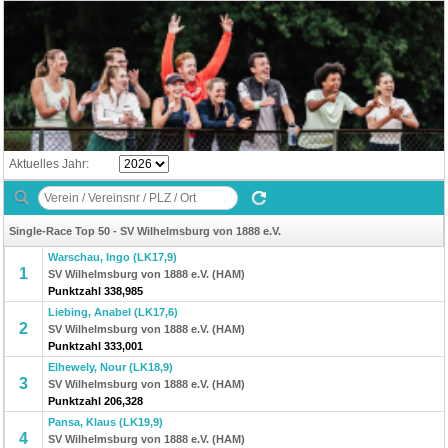
Aktuelles Jahr:
Single-Race Top 50 - SV Wilhelmsburg von 1888 e.V.
Warschau, Ingo (LK17,9)
1
SV Wilhelmsburg von 1888 e.V. (HAM)
Punktzahl 338,985
Liebing, Anabel (LK17,6)
2
SV Wilhelmsburg von 1888 e.V. (HAM)
Punktzahl 333,001
Elhewely, Nour (LK18,9)
3
SV Wilhelmsburg von 1888 e.V. (HAM)
Punktzahl 206,328
Pansa, Klaus (LK19,9)
4
SV Wilhelmsburg von 1888 e.V. (HAM)