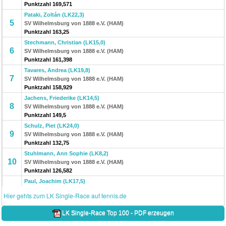
Punktzahl 169,571
Pataki, Zoltán (LK22,3)
5
SV Wilhelmsburg von 1888 e.V. (HAM)
Punktzahl 163,25
Stechmann, Christian (LK15,0)
6
SV Wilhelmsburg von 1888 e.V. (HAM)
Punktzahl 161,398
Tavares, Andrea (LK19,8)
7
SV Wilhelmsburg von 1888 e.V. (HAM)
Punktzahl 158,929
Jachens, Friederike (LK14,5)
8
SV Wilhelmsburg von 1888 e.V. (HAM)
Punktzahl 149,5
Schulz, Piet (LK24,0)
9
SV Wilhelmsburg von 1888 e.V. (HAM)
Punktzahl 132,75
Stuhlmann, Ann Sophie (LK8,2)
10
SV Wilhelmsburg von 1888 e.V. (HAM)
Punktzahl 126,582
Paul, Joachim (LK17,5)
11
SV Wilhelmsburg von 1888 e.V. (HAM)
Hier gehts zum LK Single-Race auf tennis.de
Punktzahl 124,5
Musinbegovic, Amina (LK23,4)
LK Single-Race Top 100 - PDF erzeugen
12
SV Wilhelmsburg von 1888 e.V. (HAM)