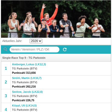
Aktuelles Jahr:
Single-Race Top 9 - TG Parkstein
Amberger, Lukas (LK12,3)
1
TG Parkstein (BTV)
Punktzahl 313,656
Ströhl, Martin (LK10,7)
2
TG Parkstein (BTV)
Punktzahl 262,216
Seelow, Jacob (LK22,6)
3
TG Parkstein (BTV)
Punktzahl 226,75
Köppl, Uli (LK14,5)
4
TG Parkstein (BTV)