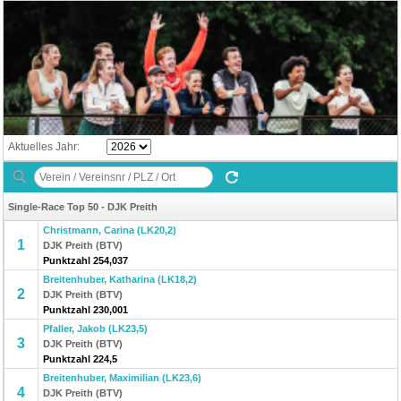
Aktuelles Jahr:
Single-Race Top 50 - DJK Preith
Christmann, Carina (LK20,2)
1
DJK Preith (BTV)
Punktzahl 254,037
Breitenhuber, Katharina (LK18,2)
2
DJK Preith (BTV)
Punktzahl 230,001
Pfaller, Jakob (LK23,5)
3
DJK Preith (BTV)
Punktzahl 224,5
Breitenhuber, Maximilian (LK23,6)
4
DJK Preith (BTV)