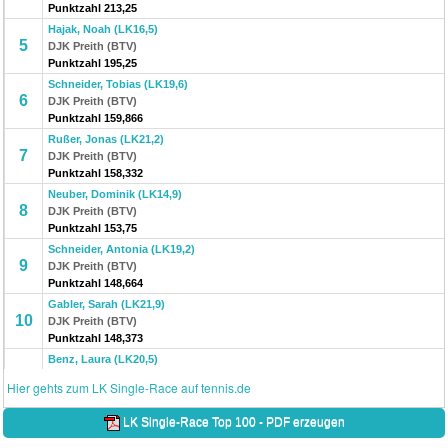
Punktzahl 213,25
Hajak, Noah (LK16,5)
5
DJK Preith (BTV)
Punktzahl 195,25
Schneider, Tobias (LK19,6)
6
DJK Preith (BTV)
Punktzahl 159,866
Rußer, Jonas (LK21,2)
7
DJK Preith (BTV)
Punktzahl 158,332
Neuber, Dominik (LK14,9)
8
DJK Preith (BTV)
Punktzahl 153,75
Schneider, Antonia (LK19,2)
9
DJK Preith (BTV)
Punktzahl 148,664
Gabler, Sarah (LK21,9)
10
DJK Preith (BTV)
Punktzahl 148,373
Benz, Laura (LK20,5)
11
DJK Preith (BTV)
Hier gehts zum LK Single-Race auf tennis.de
Punktzahl 144,47
Zach, Maximilian (LK24,2)
LK Single-Race Top 100 - PDF erzeugen
12
DJK Preith (BTV)