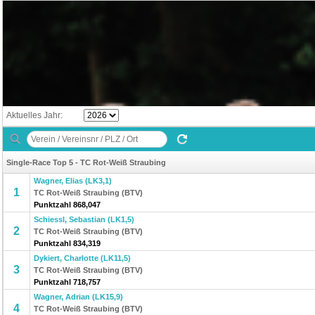
Aktuelles Jahr:
Single-Race Top 5 - TC Rot-Weiß Straubing
Wagner, Elias (LK3,1)
1
TC Rot-Weiß Straubing (BTV)
Punktzahl 868,047
Schiessl, Sebastian (LK1,5)
2
TC Rot-Weiß Straubing (BTV)
Punktzahl 834,319
Dykiert, Charlotte (LK11,5)
3
TC Rot-Weiß Straubing (BTV)
Punktzahl 718,757
Wagner, Adrian (LK15,9)
4
TC Rot-Weiß Straubing (BTV)