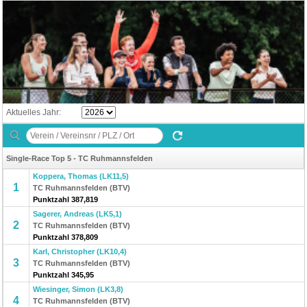
Aktuelles Jahr:
Single-Race Top 5 - TC Ruhmannsfelden
Koppera, Thomas (LK11,5)
1
TC Ruhmannsfelden (BTV)
Punktzahl 387,819
Sagerer, Andreas (LK5,1)
2
TC Ruhmannsfelden (BTV)
Punktzahl 378,809
Karl, Christopher (LK10,4)
3
TC Ruhmannsfelden (BTV)
Punktzahl 345,95
Wiesinger, Simon (LK3,8)
4
TC Ruhmannsfelden (BTV)