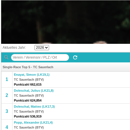
Aktuelles Jahr:
Single-Race Top 5 - TC Sauerlach
Enayat, Simon (LK19,1)
1
TC Sauerlach (BTV)
Punktzahl 662,615
Doleschal, Julius (LK21,8)
2
TC Sauerlach (BTV)
Punktzahl 624,854
Doleschal, Matteo (LK17,3)
3
TC Sauerlach (BTV)
Punktzahl 536,919
Popp, Alexander (LK21,4)
4
TC Sauerlach (BTV)