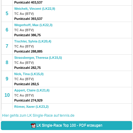
Punktzahl 403,537
Weichelt, Vincent (LK22,9)
5
TC Au (BTV)
Punktzahl 393,537
Wegerhoff, Max (LK22,3)
6
TC Au (BTV)
Punktzahl 386,75
Tischler, Sylvia (LK20,4)
7
TC Au (BTV)
Punktzahl 288,885
Strassberger, Theresa (LK15,5)
8
TC Au (BTV)
Punktzahl 282,75
Nick, Tina (LK15,0)
9
TC Au (BTV)
Punktzahl 282,5
Appert, Claire (LK21,6)
10
TC Au (BTV)
Punktzahl 274,929
Römer, Xaver (LK23,2)
11
TC Au (BTV)
Hier gehts zum LK Single-Race auf tennis.de
Punktzahl 268,25
Rosic, Mario (LK20,8)
LK Single-Race Top 100 - PDF erzeugen
12
TC Au (BTV)