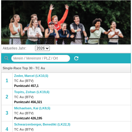
Aktuelles Jahr:
Single-Race Top 30 - TC Au
Zeder, Marcel (LK10,5)
1
TC Au (BTV)
Punktzahl 457,1
Topits, Zoltan (LK19,6)
2
TC Au (BTV)
Punktzahl 456,321
Michaelsen, Kai (LK8,5)
3
TC Au (BTV)
Punktzahl 426,195
Schwarzenberger, Benedikt (LK22,3)
4
TC Au (BTV)