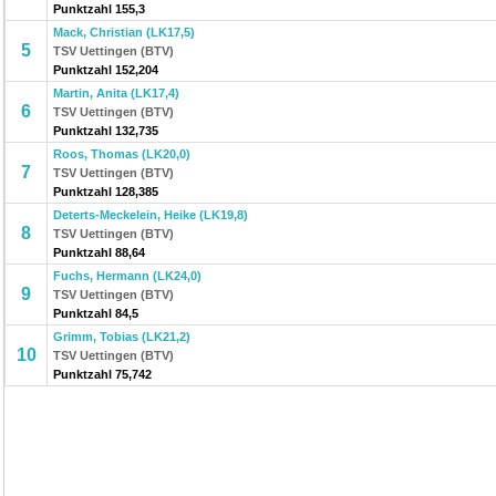
Punktzahl 155,3
Mack, Christian (LK17,5)
5
TSV Uettingen (BTV)
Punktzahl 152,204
Martin, Anita (LK17,4)
6
TSV Uettingen (BTV)
Punktzahl 132,735
Roos, Thomas (LK20,0)
7
TSV Uettingen (BTV)
Punktzahl 128,385
Deterts-Meckelein, Heike (LK19,8)
8
TSV Uettingen (BTV)
Punktzahl 88,64
Fuchs, Hermann (LK24,0)
9
TSV Uettingen (BTV)
Punktzahl 84,5
Grimm, Tobias (LK21,2)
10
TSV Uettingen (BTV)
Punktzahl 75,742