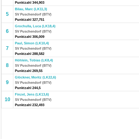
Punktzahl 344,903
Bilau, Marc (LK11,3)
5
SV Puschendorf (BTV)
Punktzahl 327,751
Grochulla, Luca (LK18,4)
6
SV Puschendorf (BTV)
Punktzahl 306,009
Paul, Simon (LK10,4)
7
SV Puschendorf (BTV)
Punktzahl 288,582
Höhlein, Tobias (LK8,4)
8
SV Puschendorf (BTV)
Punktzahl 269,55
Glöckner, Moritz (LK22,6)
9
SV Puschendorf (BTV)
Punktzahl 244,5
Finzel, Jens (LK13,6)
10
SV Puschendorf (BTV)
Punktzahl 232,493