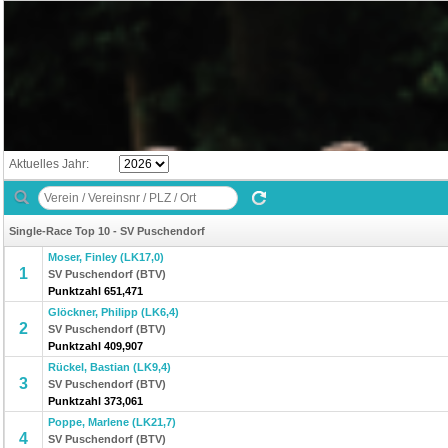
Aktuelles Jahr:
Single-Race Top 10 - SV Puschendorf
Moser, Finley (LK17,0)
1
SV Puschendorf (BTV)
Punktzahl 651,471
Glöckner, Philipp (LK6,4)
2
SV Puschendorf (BTV)
Punktzahl 409,907
Rückel, Bastian (LK9,4)
3
SV Puschendorf (BTV)
Punktzahl 373,061
Poppe, Marlene (LK21,7)
4
SV Puschendorf (BTV)